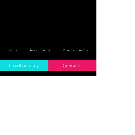
Inicio
Acerca de mi
Próximas Fechas
Inscribase hoy
Contacto