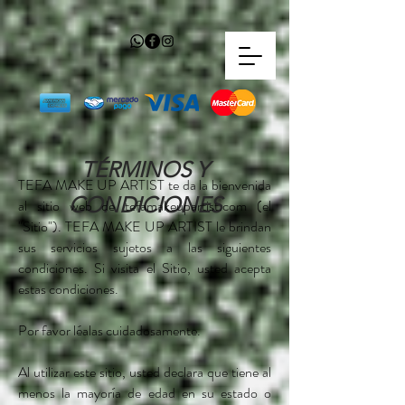
TÉRMINOS Y
TEFA MAKE UP ARTIST te da la bienvenida
CONDICIONES
al sitio web de tefamakeupartist.com (el
"Sitio"). TEFA MAKE UP ARTIST le brindan
sus servicios sujetos a las siguientes
condiciones. Si visita el Sitio, usted acepta
estas condiciones.
Por favor léalas cuidadosamente.
Al utilizar este sitio, usted declara que tiene al
menos la mayoría de edad en su estado o