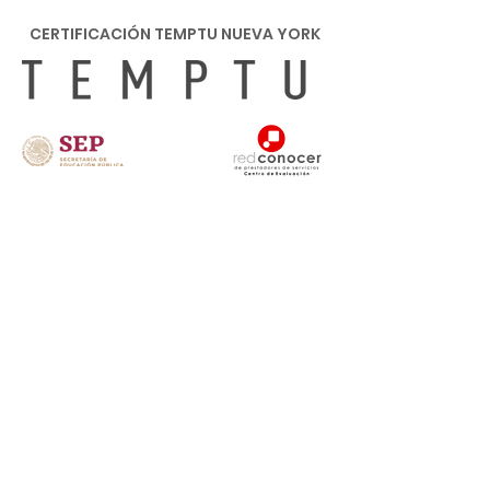
CERTIFICACIÓN TEMPTU NUEVA YORK
Inicio
|
Academia
Novias
Maquillaje Social
|
Cursos Privados
Micropigmentación
Campañas de Novias
¡Agenda tu cita aquí!